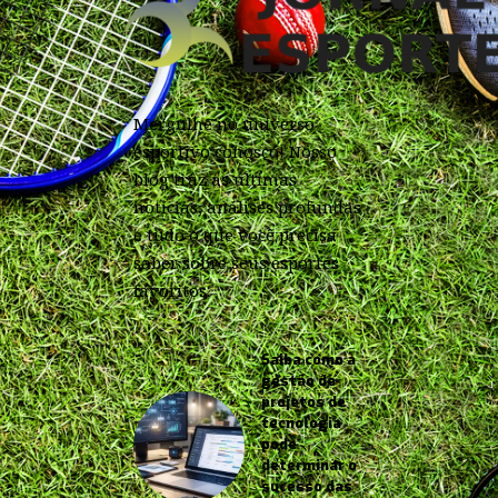
Mergulhe no universo
esportivo conosco! Nosso
blog traz as últimas
notícias, análises profundas
e tudo o que você precisa
saber sobre seus esportes
favoritos.
Saiba como a
gestão de
projetos de
tecnologia
pode
determinar o
sucesso das