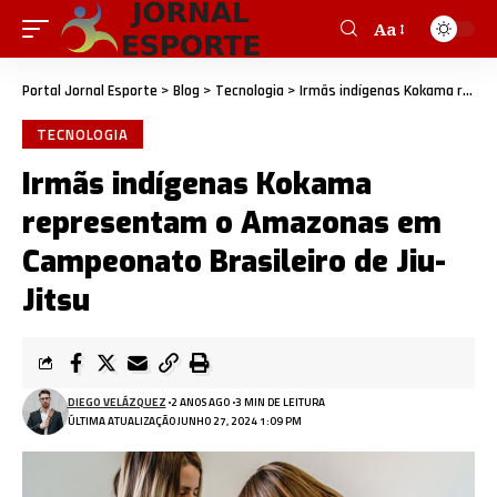
Aa
Portal Jornal Esporte
>
Blog
>
Tecnologia
>
Irmãs indígenas Kokama representam o Amazonas em Campeonato Brasileiro de Jiu-Jitsu
TECNOLOGIA
Irmãs indígenas Kokama
representam o Amazonas em
Campeonato Brasileiro de Jiu-
Jitsu
DIEGO VELÁZQUEZ
2 ANOS AGO
3 MIN DE LEITURA
ÚLTIMA ATUALIZAÇÃO JUNHO 27, 2024 1:09 PM