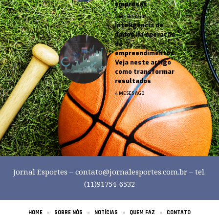
empresas
4 MESES AGO
Inteligência de
dados na operação
de
empreendimentos:
Veja neste artigo
como transformar
resultados
4 MESES AGO
Jornal Esportes –
contato@jornalesportes.com.br
– tel.
(11)91754-6532
HOME
SOBRE NÓS
NOTÍCIAS
QUEM FAZ
CONTATO