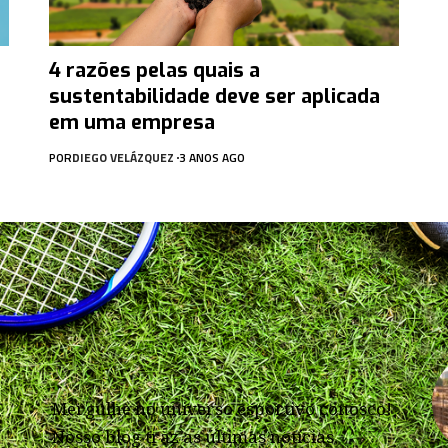
4 razões pelas quais a
sustentabilidade deve ser aplicada
em uma empresa
POR
DIEGO VELÁZQUEZ
3 ANOS AGO
Mergulhe no universo esportivo conosco!
Nosso blog traz as últimas notícias,