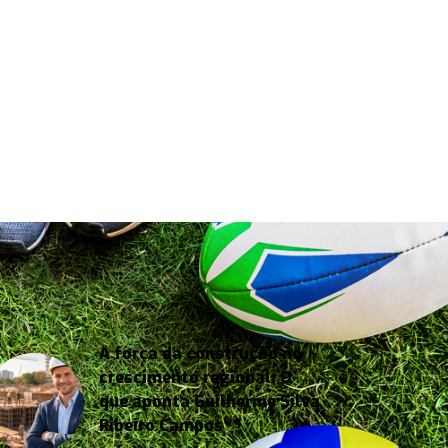
A força da construção no
crescimento regional: O
que aponta Guilherme Silva
Ribeiro Campos