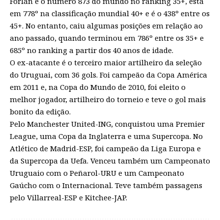
Forlán é o número 873 do mundo no ranking 35+, está
em 778º na classificação mundial 40+ e é o 438º entre os
45+. No entanto, caiu algumas posições em relação ao
ano passado, quando terminou em 786º entre os 35+ e
685º no ranking a partir dos 40 anos de idade.
O ex-atacante é o terceiro maior artilheiro da seleção
do Uruguai, com 36 gols. Foi campeão da Copa América
em 2011 e, na Copa do Mundo de 2010, foi eleito o
melhor jogador, artilheiro do torneio e teve o gol mais
bonito da edição.
Pelo Manchester United-ING, conquistou uma Premier
League, uma Copa da Inglaterra e uma Supercopa. No
Atlético de Madrid-ESP, foi campeão da Liga Europa e
da Supercopa da Uefa. Venceu também um Campeonato
Uruguaio com o Peñarol-URU e um Campeonato
Gaúcho com o Internacional. Teve também passagens
pelo Villarreal-ESP e Kitchee-JAP.