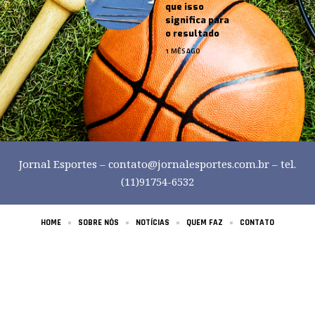
que isso
significa para
o resultado
1 MÊS AGO
Jornal Esportes –
contato@jornalesportes.com.br
– tel.
(11)91754-6532
HOME
SOBRE NÓS
NOTÍCIAS
QUEM FAZ
CONTATO