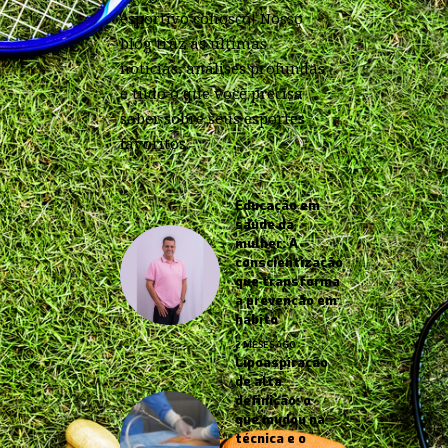
esportivo conosco! Nosso
blog traz as últimas
notícias, análises profundas
e tudo o que você precisa
saber sobre seus esportes
favoritos.
Educação em
saúde da
mulher: A
conscientização
que transforma
a prevenção em
hábito
2 MESES AGO
Lipoaspiração
de alta
definição: o
que mudou na
técnica e o