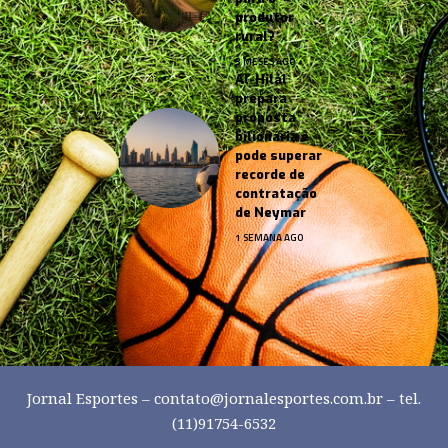
produtor
rural?
3 MESES AGO
Al-Hilal
prepara
proposta
bilionária e
pode superar
recorde de
contratação
de Neymar
1 SEMANA AGO
Jornal Esportes –
contato@jornalesportes.com.br
– tel.
(11)91754-6532