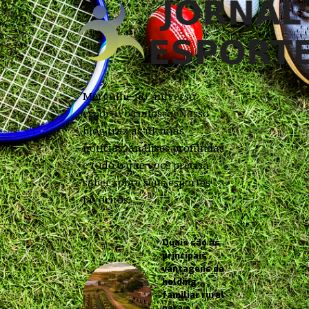
Mergulhe no universo
esportivo conosco! Nosso
blog traz as últimas
notícias, análises profundas
e tudo o que você precisa
saber sobre seus esportes
favoritos.
Quais são as
principais
vantagens da
holding
familiar rural
para o