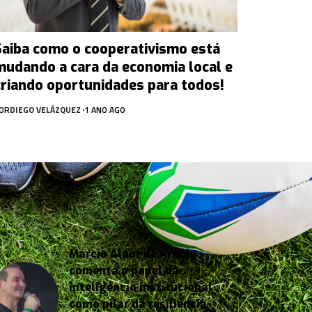
Saiba como o cooperativismo está
mudando a cara da economia local e
criando oportunidades para todos!
OR
DIEGO VELÁZQUEZ
1 ANO AGO
Márcio Alaor de Araújo
comenta o papel da
inteligência institucional
como pilar da resiliência