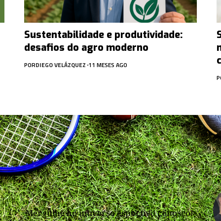
Sustentabilidade e produtividade:
desafios do agro moderno
POR
DIEGO VELÁZQUEZ
11 MESES AGO
P
Mergulhe no universo esportivo conosco!