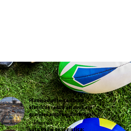
Planejamento de obras
elétricas reduz atrasos em
grandes empreendimentos
1 SEMANA AGO
Luto não é só logística: