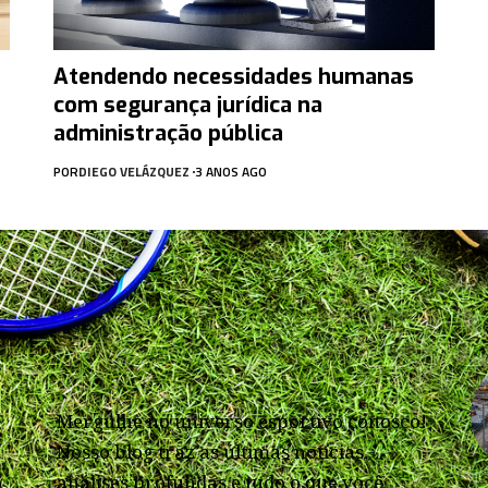
Atendendo necessidades humanas
com segurança jurídica na
administração pública
POR
DIEGO VELÁZQUEZ
3 ANOS AGO
Mergulhe no universo esportivo conosco!
Nosso blog traz as últimas notícias,
análises profundas e tudo o que você