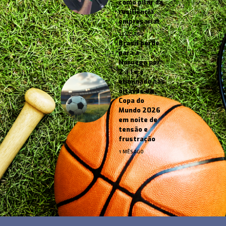
como pilar da
resiliência
empresarial
3 DIAS AGO
Brasil perde
para a
Noruega por
2 a 1 e é
eliminado nas
oitavas da
Copa do
Mundo 2026
em noite de
tensão e
frustração
1 MÊS AGO