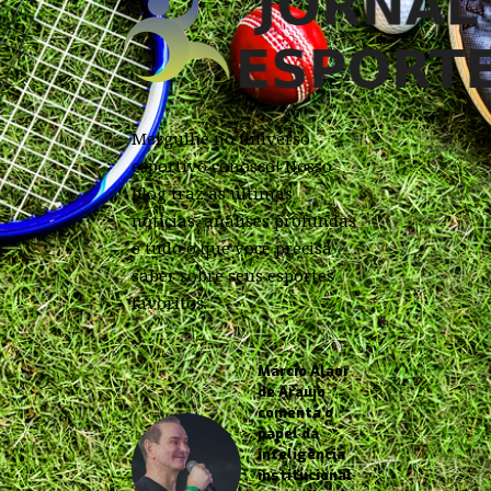
Mergulhe no universo
esportivo conosco! Nosso
blog traz as últimas
notícias, análises profundas
e tudo o que você precisa
saber sobre seus esportes
favoritos.
Márcio Alaor
de Araújo
comenta o
papel da
inteligência
institucional