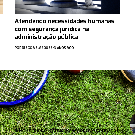
Atendendo necessidades humanas
com segurança jurídica na
administração pública
POR
DIEGO VELÁZQUEZ
3 ANOS AGO
Mergulhe no universo esportivo conosco!