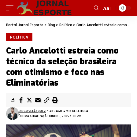
Aa
Portal Jornal Esporte
>
Blog
>
Política
>
Carlo Ancelotti estreia como técnico da seleção brasileira com otimismo e foco nas Eliminatórias
POLÍTICA
Carlo Ancelotti estreia como
técnico da seleção brasileira
com otimismo e foco nas
Eliminatórias
DIEGO VELÁZQUEZ
1 ANO AGO
4 MIN DE LEITURA
ÚLTIMA ATUALIZAÇÃO JUNHO 5, 2025 1:38 PM