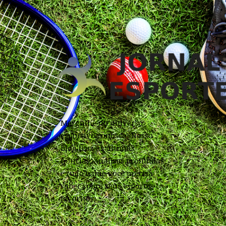
Mergulhe no universo
esportivo conosco! Nosso
blog traz as últimas
notícias, análises profundas
e tudo o que você precisa
saber sobre seus esportes
favoritos.