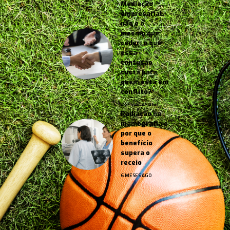
Mediação
empresarial
não é o
mesmo que
ceder: o que
essa
confusão
custa para
quem está em
conflito?
4 SEMANAS AGO
Radiação na
mamografia e
por que o
benefício
supera o
receio
6 MESES AGO