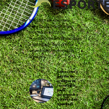
Mergulhe no universo
esportivo conosco! Nosso
blog traz as últimas
notícias, análises profundas
e tudo o que você precisa
saber sobre seus esportes
favoritos.
Saiba como a
gestão de
projetos de
tecnologia
pode
determinar o
sucesso das
empresas