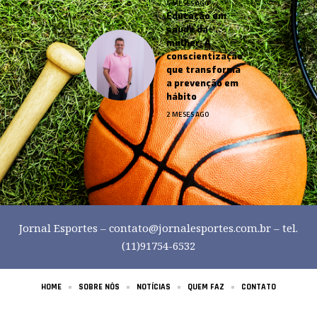
4 MESES AGO
Educação em
saúde da
mulher: A
conscientização
que transforma
a prevenção em
hábito
2 MESES AGO
Jornal Esportes –
contato@jornalesportes.com.br
– tel.
(11)91754-6532
HOME
SOBRE NÓS
NOTÍCIAS
QUEM FAZ
CONTATO