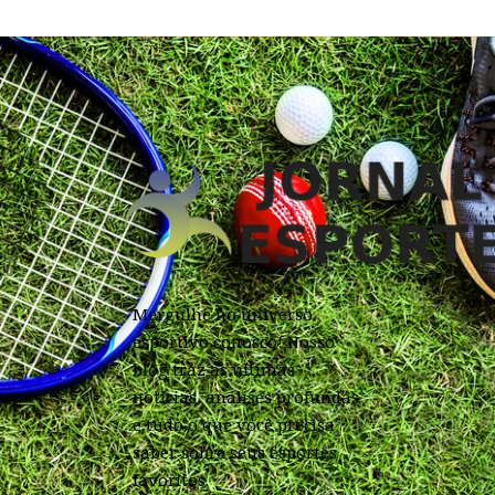
Mergulhe no universo
esportivo conosco! Nosso
blog traz as últimas
notícias, análises profundas
e tudo o que você precisa
saber sobre seus esportes
favoritos.