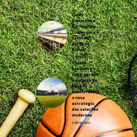
Quais
inovações o
Rio Pipeline
trouxe para o
setor de
dutos no
Brasil?
3 MESES AGO
Toyota
Stadium e a
Copa: por que
a escolha da
base da
Suécia revela
a nova
estratégia
das seleções
modernas
2 MESES AGO