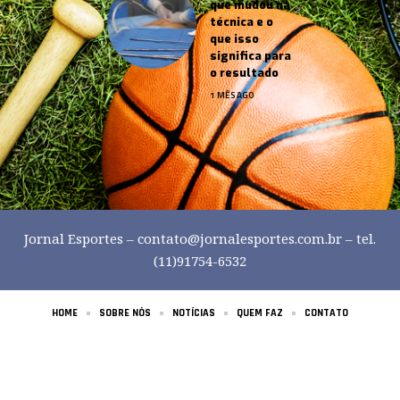
que mudou na
técnica e o
que isso
significa para
o resultado
1 MÊS AGO
Jornal Esportes –
contato@jornalesportes.com.br
– tel.
(11)91754-6532
HOME
SOBRE NÓS
NOTÍCIAS
QUEM FAZ
CONTATO