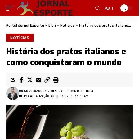
Aa
Portal Jornal Esporte
>
Blog
>
Notícias
>
História dos pratos italianos e como conquistaram o mundo
NOTÍCIAS
História dos pratos italianos e
como conquistaram o mundo
DIEGO VELÁZQUEZ
7 MESES AGO
7 MIN DE LEITURA
ÚLTIMA ATUALIZAÇÃO JANEIRO 15, 2026 11:20 AM