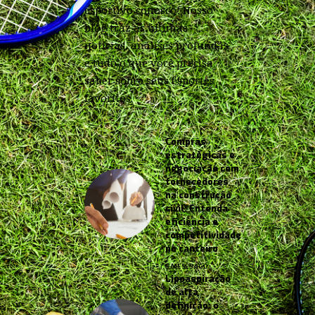
esportivo conosco! Nosso
blog traz as últimas
notícias, análises profundas
e tudo o que você precisa
saber sobre seus esportes
favoritos.
Compras
estratégicas e
negociação com
fornecedores
na construção
civil: Entenda
eficiência e
competitividade
no canteiro
5 MESES AGO
Lipoaspiração
de alta
definição: o