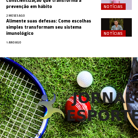
conscientização que transforma a
NOTÍCIAS
prevenção em hábito
2 MESES AGO
Alimente suas defesas: Como escolhas
simples transformam seu sistema
NOTÍCIAS
imunológico
1 ANO AGO
Mergulhe no universo