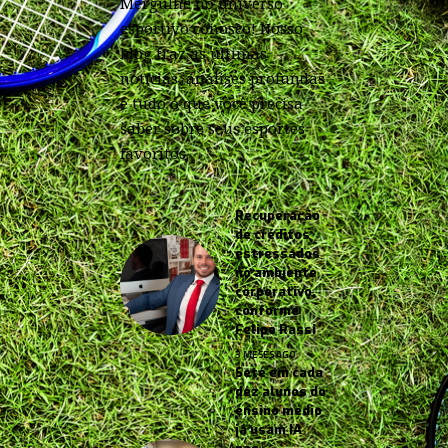
Mergulhe no universo
esportivo conosco! Nosso
blog traz as últimas
notícias, análises profundas
e tudo o que você precisa
saber sobre seus esportes
favoritos.
Recuperação
de créditos
estressados
no ambiente
corporativo,
conforme
Felipe Rassi
3 MESES AGO
Sete em cada
dez alunos do
ensino médio
já usam IA