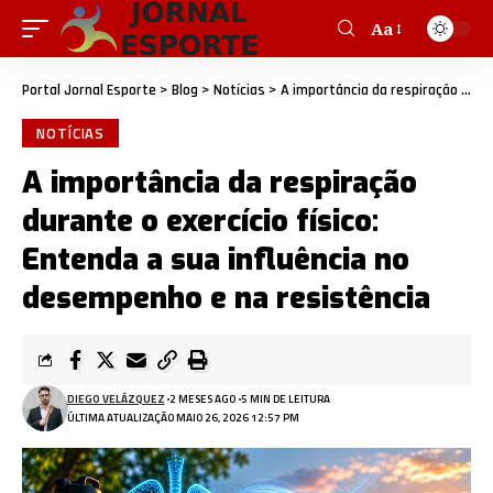
Aa
Portal Jornal Esporte
>
Blog
>
Notícias
>
A importância da respiração durante o exercício físico: Entenda a sua influência no desempenho e na resistência
NOTÍCIAS
A importância da respiração
durante o exercício físico:
Entenda a sua influência no
desempenho e na resistência
DIEGO VELÁZQUEZ
2 MESES AGO
5 MIN DE LEITURA
ÚLTIMA ATUALIZAÇÃO MAIO 26, 2026 12:57 PM