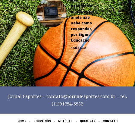
nas
pesquisas,
mas a escola
ainda não
sabe como
responder,
por Sigma
Educação
1 MÊS AGO
Jornal Esportes –
contato@jornalesportes.com.br
– tel.
(11)91754-6532
HOME
SOBRE NÓS
NOTÍCIAS
QUEM FAZ
CONTATO