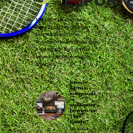
Mergulhe no universo
esportivo conosco! Nosso
blog traz as últimas
notícias, análises profundas
e tudo o que você precisa
saber sobre seus esportes
favoritos.
Inovação
digital e
humanização
no
atendimento
funerário, por
Tiago
Schietti
5 MESES AGO