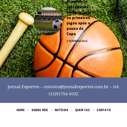
Brasileirão
volta nesta
semana: veja
os primeiros
jogos após a
pausa da
Copa
3 SEMANAS AGO
Jornal Esportes –
contato@jornalesportes.com.br
– tel.
(11)91754-6532
HOME
SOBRE NÓS
NOTÍCIAS
QUEM FAZ
CONTATO