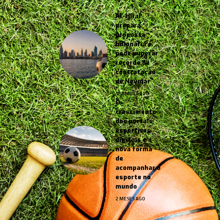
Al-Hilal
prepara
proposta
bilionária e
pode superar
recorde de
contratação
de Neymar
1 SEMANA AGO
O
crescimento
dos portais
esportivos
digitais e a
nova forma
de
acompanhar o
esporte no
mundo
2 MESES AGO