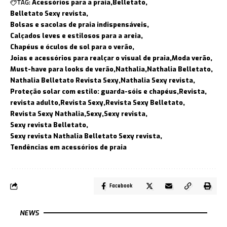
TAG:
Acessórios para a praia
Belletato
Belletato Sexy revista
Bolsas e sacolas de praia indispensáveis
Calçados leves e estilosos para a areia
Chapéus e óculos de sol para o verão
Joias e acessórios para realçar o visual de praia
Moda verão
Must-have para looks de verão
Nathalia
Nathalia Belletato
Nathalia Belletato Revista Sexy
Nathalia Sexy revista
Proteção solar com estilo: guarda-sóis e chapéus
Revista
revista adulto
Revista Sexy
Revista Sexy Belletato
Revista Sexy Nathalia
Sexy
Sexy revista
Sexy revista Belletato
Sexy revista Nathalia Belletato Sexy revista
Tendências em acessórios de praia
Facebook
NEWS