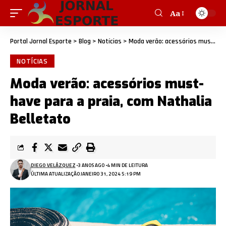
Aa
Portal Jornal Esporte
>
Blog
>
Notícias
>
Moda verão: acessórios must-have para a praia, com Nathalia Belletato
NOTÍCIAS
Moda verão: acessórios must-
have para a praia, com Nathalia
Belletato
DIEGO VELÁZQUEZ
3 ANOS AGO
4 MIN DE LEITURA
ÚLTIMA ATUALIZAÇÃO JANEIRO 31, 2024 5:19 PM