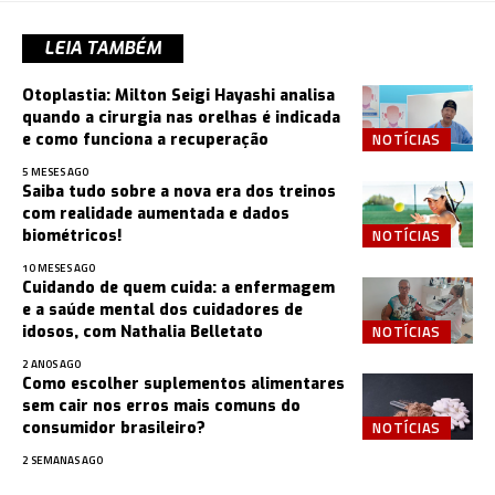
LEIA TAMBÉM
Otoplastia: Milton Seigi Hayashi analisa
quando a cirurgia nas orelhas é indicada
NOTÍCIAS
e como funciona a recuperação
5 MESES AGO
Saiba tudo sobre a nova era dos treinos
com realidade aumentada e dados
NOTÍCIAS
biométricos!
10 MESES AGO
Cuidando de quem cuida: a enfermagem
e a saúde mental dos cuidadores de
NOTÍCIAS
idosos, com Nathalia Belletato
2 ANOS AGO
Como escolher suplementos alimentares
sem cair nos erros mais comuns do
NOTÍCIAS
consumidor brasileiro?
2 SEMANAS AGO