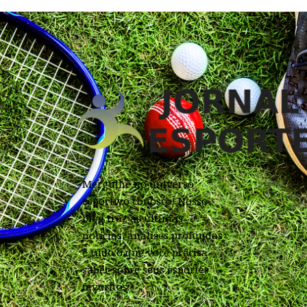
Mergulhe no universo
esportivo conosco! Nosso
blog traz as últimas
notícias, análises profundas
e tudo o que você precisa
saber sobre seus esportes
favoritos.