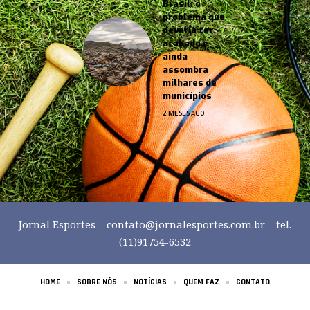
Brasil: o
problema que
deveria ter
acabado e
ainda
assombra
milhares de
municípios
2 MESES AGO
Jornal Esportes –
contato@jornalesportes.com.br
– tel.
(11)91754-6532
HOME
SOBRE NÓS
NOTÍCIAS
QUEM FAZ
CONTATO