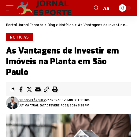
Aa
Portal Jornal Esporte
>
Blog
>
Notícias
>
As Vantagens de Investir em Imóveis na Planta em São Paulo
NOTÍCIAS
As Vantagens de Investir em
Imóveis na Planta em São
Paulo
DIEGO VELÁZQUEZ
2 ANOS AGO
5 MIN DE LEITURA
ÚLTIMA ATUALIZAÇÃO FEVEREIRO 28, 2024 6:58 PM