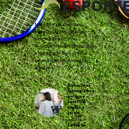
Mergulhe no universo
esportivo conosco! Nosso
blog traz as últimas
notícias, análises profundas
e tudo o que você precisa
saber sobre seus esportes
favoritos.
Radiação na
mamografia e
por que o
benefício
supera o
receio
6 MESES AGO
Lixões no