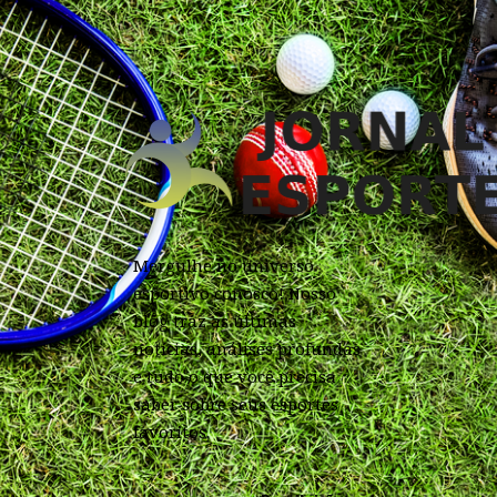
Mergulhe no universo
esportivo conosco! Nosso
blog traz as últimas
notícias, análises profundas
e tudo o que você precisa
saber sobre seus esportes
favoritos.