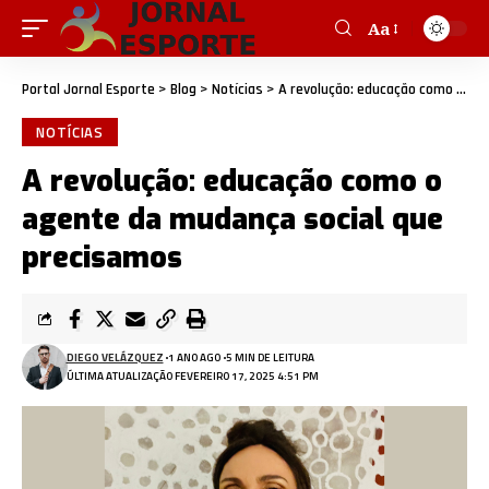
Aa
Portal Jornal Esporte
>
Blog
>
Notícias
>
A revolução: educação como o agente da mudança social que precisamos
NOTÍCIAS
A revolução: educação como o
agente da mudança social que
precisamos
DIEGO VELÁZQUEZ
1 ANO AGO
5 MIN DE LEITURA
ÚLTIMA ATUALIZAÇÃO FEVEREIRO 17, 2025 4:51 PM