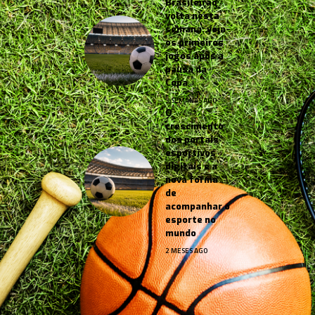
Brasileirão
volta nesta
semana: veja
os primeiros
jogos após a
pausa da
Copa
3 SEMANAS AGO
O
crescimento
dos portais
esportivos
digitais e a
nova forma
de
acompanhar o
esporte no
mundo
2 MESES AGO