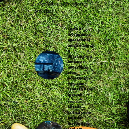
saber sobre seus esportes
favoritos.
Como a
inteligência
operacional
ajuda equipes
a
anteciparem
ameaças
antes que
elas
aconteçam?
Veja com
Ernesto Kenji
Igarashi
2 MESES AGO
Missão
crítica como
selo de
maturidade
real em