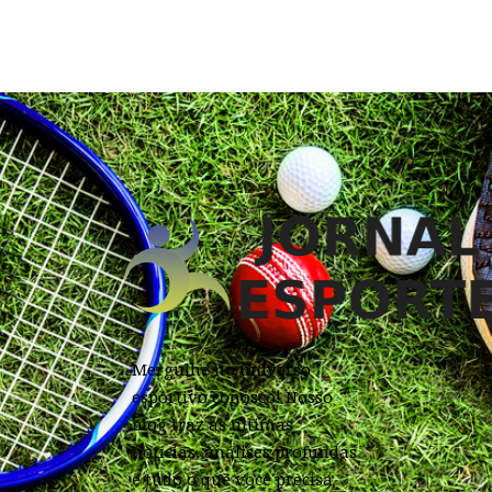
Mergulhe no universo
esportivo conosco! Nosso
blog traz as últimas
notícias, análises profundas
e tudo o que você precisa