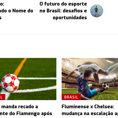
o:
O futuro do esporte
ndo o Nome do
no Brasil: desafios e
s
oportunidades
IL
BRASIL
 manda recado a
Fluminense x Chelsea:
ente do Flamengo após
mudança na escalação a