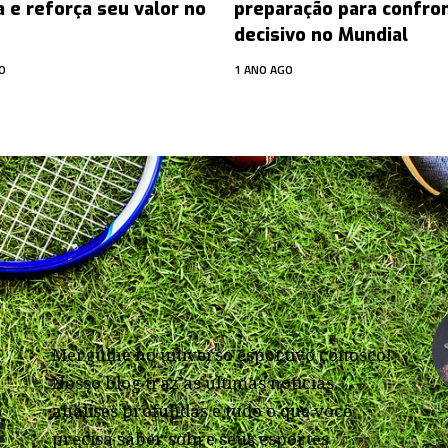
a e reforça seu valor no
preparação para confro
decisivo no Mundial
O
1 ANO AGO
Mergulhe no universo esportivo conosco!
Nosso blog traz as últimas notícias,
análises profundas e tudo o que você
precisa saber sobre seus esportes