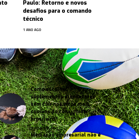
nto
Paulo: Retorno e novos
desafios para o comando
técnico
1 ANO AGO
Como escolher
suplementos alimentares
sem cair nos erros mais
comuns do consumidor
brasileiro?
2 SEMANAS AGO
Mediação empresarial não é