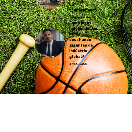
de
conhecimento
1 MÊS AGO
Como jogos
independentes
estão
desafiando
gigantes da
indústria
global?
3 MESES AGO
Jornal Esportes –
contato@jornalesportes.com.br
– tel.
(11)91754-6532