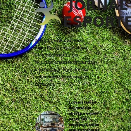
Mergulhe no universo
esportivo conosco! Nosso
blog traz as últimas
notícias, análises profundas
e tudo o que você precisa
saber sobre seus esportes
favoritos.
Ecossistemas
de inovação
aberta e o novo
papel das
empresas como
orquestradoras