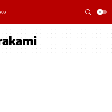
NÓS
urakami