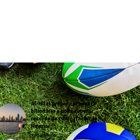
Al-Hilal prepara proposta
bilionária e pode superar
recorde de contratação de
Neymar
1 SEMANA AGO