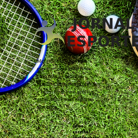
Mergulhe no universo
esportivo conosco! Nosso
blog traz as últimas
notícias, análises profundas
e tudo o que você precisa
saber sobre seus esportes
favoritos.
Como
escolher
suplementos