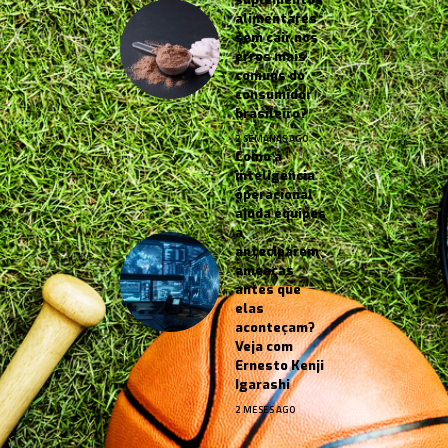
alimentares
sem cair nos
erros mais
comuns do
consumidor
brasileiro?
2 SEMANAS AGO
Como a
inteligência
operacional
ajuda equipes
a
anteciparem
ameaças
antes que
elas
aconteçam?
Veja com
Ernesto Kenji
Igarashi
2 MESES AGO