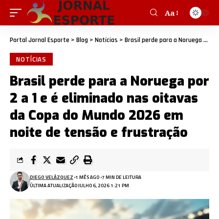
Aa
Portal Jornal Esporte
>
Blog
>
Notícias
>
Brasil perde para a Noruega por 2 a 1 e é eliminado nas oitavas da Copa do Mundo 2026 em noite de tensão e frustração
NOTÍCIAS
Brasil perde para a Noruega por
2 a 1 e é eliminado nas oitavas
da Copa do Mundo 2026 em
noite de tensão e frustração
DIEGO VELÁZQUEZ
1 MÊS AGO
7 MIN DE LEITURA
ÚLTIMA ATUALIZAÇÃO JULHO 6, 2026 1:21 PM