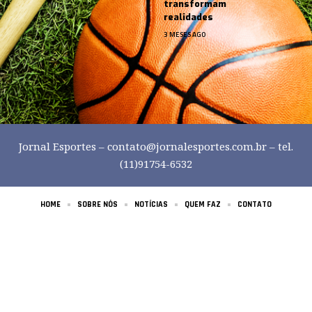
transformam
realidades
3 MESES AGO
Jornal Esportes –
contato@jornalesportes.com.br
– tel.
(11)91754-6532
HOME
SOBRE NÓS
NOTÍCIAS
QUEM FAZ
CONTATO