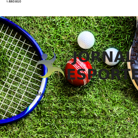
1 ANO AGO
Mergulhe no universo
esportivo conosco! Nosso
blog traz as últimas
notícias, análises profundas
e tudo o que você precisa
saber sobre seus esportes