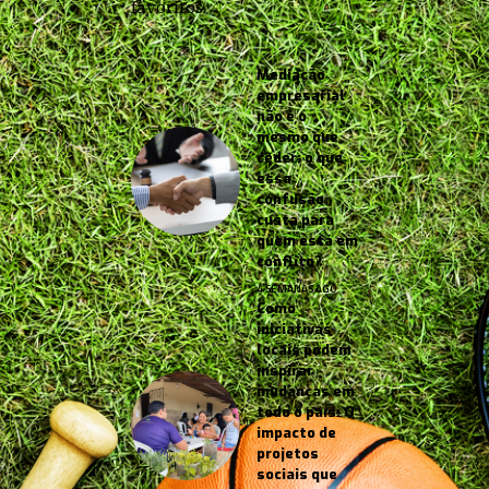
favoritos.
Mediação
empresarial
não é o
mesmo que
ceder: o que
essa
confusão
custa para
quem está em
conflito?
4 SEMANAS AGO
Como
iniciativas
locais podem
inspirar
mudanças em
todo o país: O
impacto de
projetos
sociais que