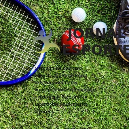
Mergulhe no universo
esportivo conosco! Nosso
blog traz as últimas
notícias, análises profundas
e tudo o que você precisa
saber sobre seus esportes
favoritos.