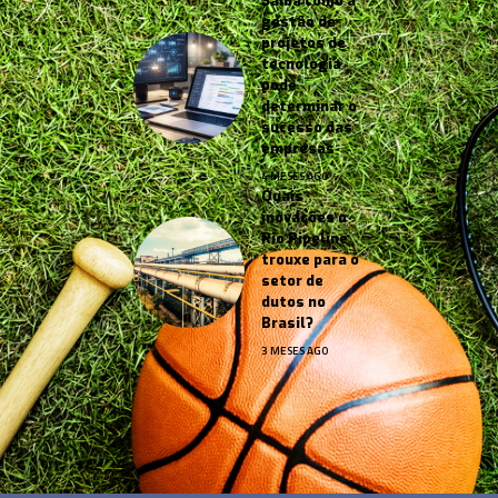
Saiba como a
gestão de
projetos de
tecnologia
pode
determinar o
sucesso das
empresas
4 MESES AGO
Quais
inovações o
Rio Pipeline
trouxe para o
setor de
dutos no
Brasil?
3 MESES AGO