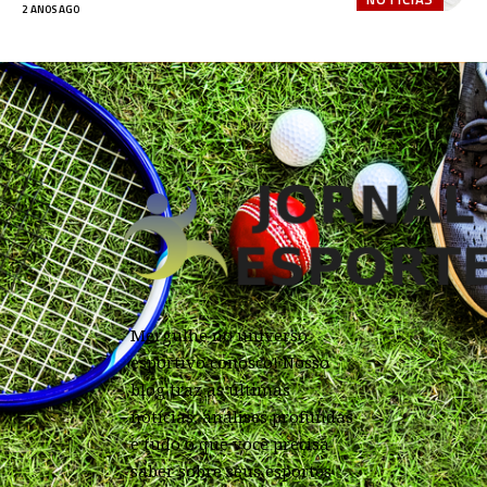
2 ANOS AGO
Mergulhe no universo
esportivo conosco! Nosso
blog traz as últimas
notícias, análises profundas
e tudo o que você precisa
saber sobre seus esportes