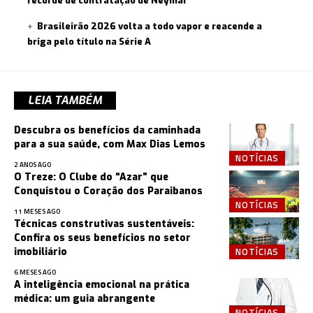
recorde de contratação de Neymar
Brasileirão 2026 volta a todo vapor e reacende a
briga pelo título na Série A
LEIA TAMBÉM
Descubra os benefícios da caminhada
para a sua saúde, com Max Dias Lemos
NOTÍCIAS
2 ANOS AGO
O Treze: O Clube do “Azar” que
Conquistou o Coração dos Paraibanos
NOTÍCIAS
11 MESES AGO
Técnicas construtivas sustentáveis:
Confira os seus benefícios no setor
NOTÍCIAS
imobiliário
6 MESES AGO
A inteligência emocional na prática
médica: um guia abrangente
NOTÍCIAS