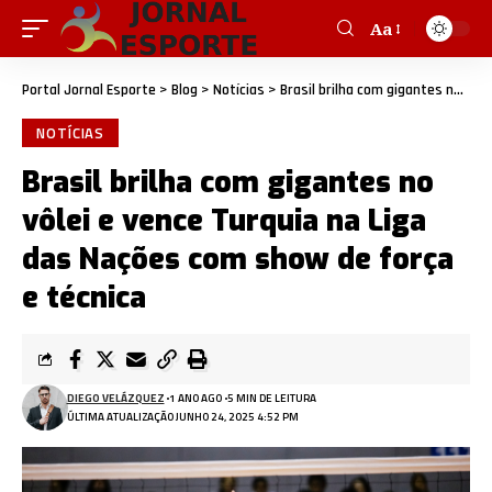
Aa
Portal Jornal Esporte
>
Blog
>
Notícias
>
Brasil brilha com gigantes no vôlei e vence Turquia na Liga das Nações com show de força e técnica
NOTÍCIAS
Brasil brilha com gigantes no
vôlei e vence Turquia na Liga
das Nações com show de força
e técnica
DIEGO VELÁZQUEZ
1 ANO AGO
5 MIN DE LEITURA
ÚLTIMA ATUALIZAÇÃO JUNHO 24, 2025 4:52 PM