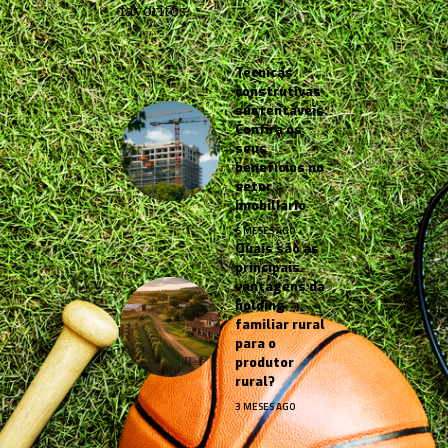
favoritos.
Técnicas
construtivas
sustentáveis:
Confira os
seus
benefícios no
setor
imobiliário
6 MESES AGO
Quais são as
principais
vantagens da
holding
familiar rural
para o
produtor
rural?
3 MESES AGO