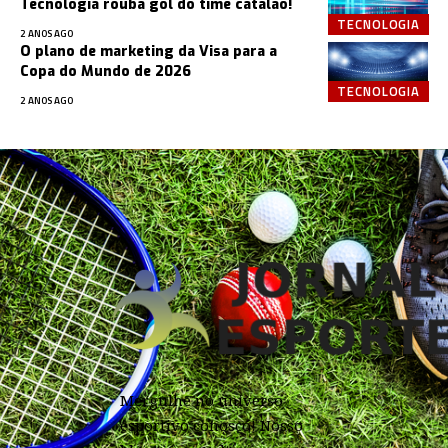
Tecnologia rouba gol do time catalão!
TECNOLOGIA
2 ANOS AGO
O plano de marketing da Visa para a
Copa do Mundo de 2026
TECNOLOGIA
2 ANOS AGO
Mergulhe no universo
esportivo conosco! Nosso