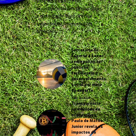
blog traz as últimas
notícias, análises profundas
e tudo o que você precisa
saber sobre seus esportes
favoritos.
Secretaria do
Esporte e Lazer:
como políticas
públicas
fortalecem o
desenvolvimento
social por meio
do esporte
3 MESES AGO
Transparência
no mercado de
criptoativos:
Paulo de Matos
Junior revela os
impactos da