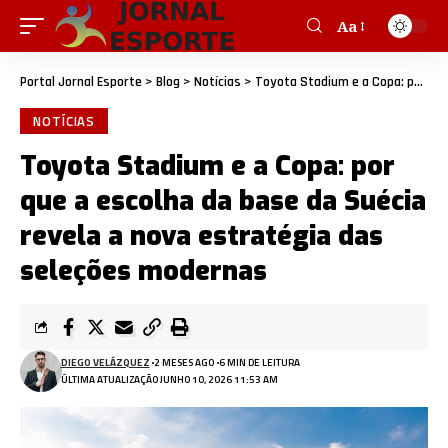
Aa
Portal Jornal Esporte
>
Blog
>
Notícias
>
Toyota Stadium e a Copa: por que a escolha da base da Suécia revela a nova estratégia das seleções modernas
NOTÍCIAS
Toyota Stadium e a Copa: por
que a escolha da base da Suécia
revela a nova estratégia das
seleções modernas
DIEGO VELÁZQUEZ
2 MESES AGO
6 MIN DE LEITURA
ÚLTIMA ATUALIZAÇÃO JUNHO 10, 2026 11:53 AM