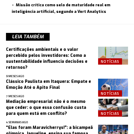
Missão crítica como selo de maturidade real em
inteligência artificial, segundo a Vert Analytics
LEIA TAMBÉM
Certificações ambientais e o valor
percebido pelos investidores: Como a
NOTÍCIAS
sustentabilidade influencia decisões e
retornos?
9 MESES AGO
Clássico Paulista em Itaquera: Empate e
Emoção Até o Apito Final
NOTÍCIAS
7 MESES AGO
Mediação empresarial não é o mesmo
que ceder: o que essa confusão custa
NOTÍCIAS
para quem está em conflito?
4 SEMANAS AGO
“Elas foram Maravicherrys!”: a bicampeã
olímpica, Jaqueline, ensina sua famosa