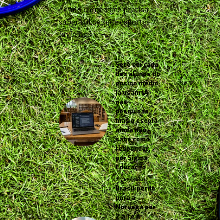
e tudo o que você precisa
saber sobre seus esportes
favoritos.
Sete em cada
dez alunos do
ensino médio
já usam IA
nas
pesquisas,
mas a escola
ainda não
sabe como
responder,
por Sigma
Educação
2 MESES AGO
Brasil perde
para a
Noruega por
2 a 1 e é