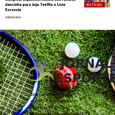
NOTÍCIAS
dancinha para Juju Teófilo e Lívia
Escossio
6 MESES AGO
Mergulhe no universo
esportivo conosco! Nosso
blog traz as últimas
notícias, análises profundas