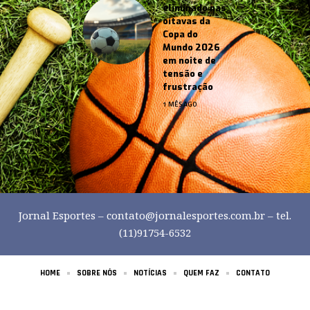
eliminado nas
oitavas da
Copa do
Mundo 2026
em noite de
tensão e
frustração
1 MÊS AGO
Jornal Esportes –
contato@jornalesportes.com.br
– tel.
(11)91754-6532
HOME
SOBRE NÓS
NOTÍCIAS
QUEM FAZ
CONTATO