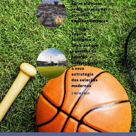
obras elétricas
reduz atrasos em
grandes
empreendimentos
1 SEMANA AGO
Toyota
Stadium e a
Copa: por que
a escolha da
base da
Suécia revela
a nova
estratégia
das seleções
modernas
2 MESES AGO