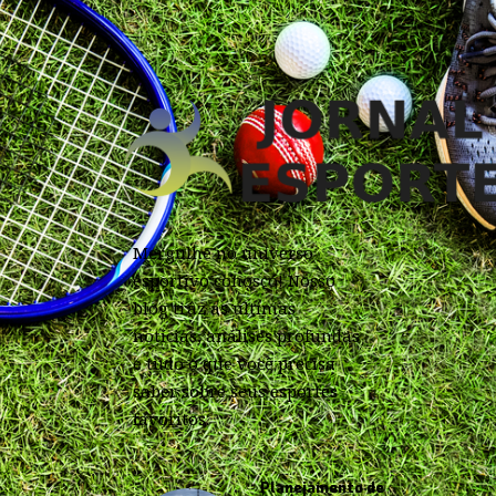
Mergulhe no universo
esportivo conosco! Nosso
blog traz as últimas
notícias, análises profundas
e tudo o que você precisa
saber sobre seus esportes
favoritos.
Planejamento de