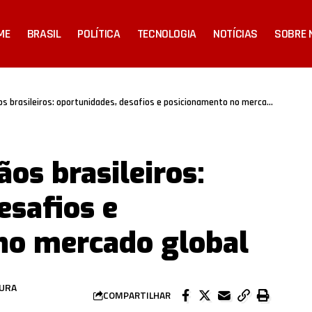
ME
BRASIL
POLÍTICA
TECNOLOGIA
NOTÍCIAS
SOBRE 
 brasileiros: oportunidades, desafios e posicionamento no mercado global
os brasileiros:
esafios e
no mercado global
TURA
COMPARTILHAR