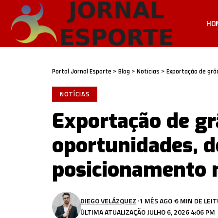
HO
Portal Jornal Esporte
>
Blog
>
Notícias
>
Exportação de grãos
NOTÍCIAS
Exportação de grã
oportunidades, d
posicionamento 
DIEGO VELÁZQUEZ
1 MÊS AGO
6 MIN DE LEI
ÚLTIMA ATUALIZAÇÃO JULHO 6, 2026 4:06 PM