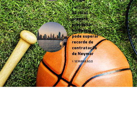
3 MESES AGO
Al-Hilal
prepara
proposta
bilionária e
pode superar
recorde de
contratação
de Neymar
1 SEMANA AGO
Jornal Esportes –
contato@jornalesportes.com.br
– tel.
(11)91754-6532
HOME
SOBRE NÓS
NOTÍCIAS
QUEM FAZ
CONTATO