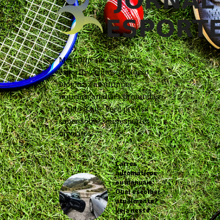
Mergulhe no universo
esportivo conosco! Nosso
blog traz as últimas
notícias, análises profundas
e tudo o que você precisa
saber sobre seus esportes
favoritos.
Carros
automáticos
ou manuais:
Qual escolher
atualmente?
Veja neste
artigo