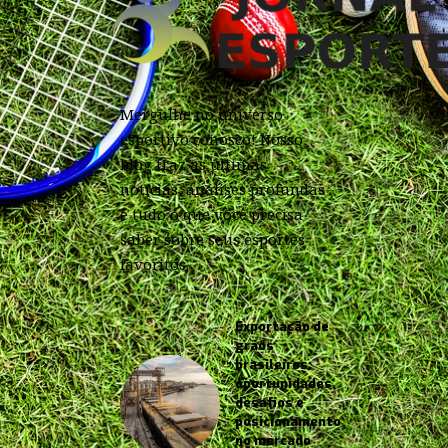
Mergulhe no universo
esportivo conosco! Nosso
blog traz as últimas
notícias, análises profundas
e tudo o que você precisa
saber sobre seus esportes
favoritos.
Exportação de
grãos
brasileiros:
oportunidades,
desafios e
posicionamento
no mercado