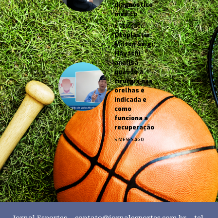
diagnóstico
médico
2 MESES AGO
Otoplastia:
Milton Seigi
Hayashi
analisa
quando a
cirurgia nas
orelhas é
indicada e
como
funciona a
recuperação
5 MESES AGO
Jornal Esportes –
contato@jornalesportes.com.br
– tel.