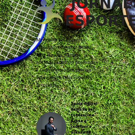
Mergulhe no universo
esportivo conosco! Nosso
blog traz as últimas
notícias, análises profundas
e tudo o que você precisa
saber sobre seus esportes
favoritos.
Saúde digital
deixa de ser
tendência e
passa a
redefinir o
acesso ao