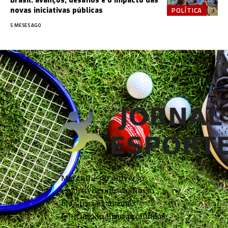
Brasil: avanços, desafios e o impacto das
POLÍTICA
novas iniciativas públicas
5 MESES AGO
Mergulhe no universo
esportivo conosco! Nosso
blog traz as últimas
notícias, análises profundas