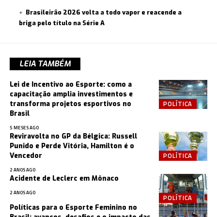
Brasileirão 2026 volta a todo vapor e reacende a
briga pelo título na Série A
LEIA TAMBÉM
Lei de Incentivo ao Esporte: como a
capacitação amplia investimentos e
POLÍTICA
transforma projetos esportivos no
Brasil
5 MESES AGO
Reviravolta no GP da Bélgica: Russell
Punido e Perde Vitória, Hamilton é o
POLÍTICA
Vencedor
2 ANOS AGO
Acidente de Leclerc em Mônaco
2 ANOS AGO
POLÍTICA
Políticas para o Esporte Feminino no