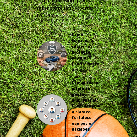
e tudo o que você precisa
saber sobre seus esportes
favoritos.
Como
funciona o
rateio na
proteção
veicular?
Confira neste
artigo
3 MESES AGO
Comunicação
interna na
gestão
empresarial:
Entenda como
a clareza
fortalece
equipes e
decisões
6 MESES AGO