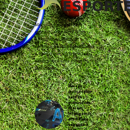
Mergulhe no universo
esportivo conosco! Nosso
blog traz as últimas
notícias, análises profundas
e tudo o que você precisa
saber sobre seus esportes
favoritos.
Missão
crítica como
selo de
maturidade
real em
inteligência
artificial,
segundo a