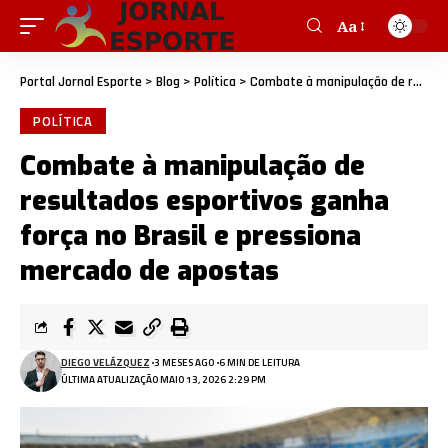
Aa
Portal Jornal Esporte
>
Blog
>
Política
>
Combate à manipulação de resultados esportivos ganha força no Brasil e pressiona mercado de apostas
POLÍTICA
Combate à manipulação de
resultados esportivos ganha
força no Brasil e pressiona
mercado de apostas
DIEGO VELÁZQUEZ
3 MESES AGO
6 MIN DE LEITURA
ÚLTIMA ATUALIZAÇÃO MAIO 13, 2026 2:29 PM