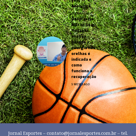
Vert
Analytics
1 SEMANA AGO
Otoplastia:
Milton Seigi
Hayashi
analisa
quando a
cirurgia nas
orelhas é
indicada e
como
funciona a
recuperação
5 MESES AGO
Jornal Esportes –
contato@jornalesportes.com.br
– tel.