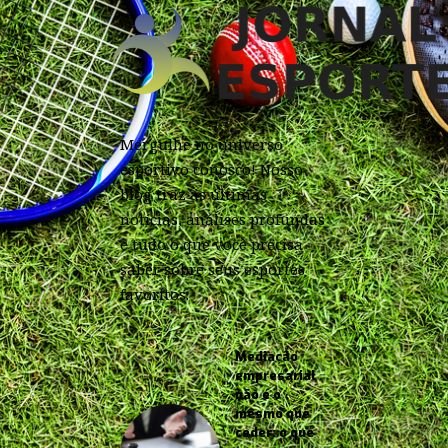
Mergulhe no universo
esportivo conosco! Nosso
blog traz as últimas
notícias, análises profundas
e tudo o que você precisa
saber sobre seus esportes
favoritos.
Mediação
empresarial
não é o
mesmo que
ceder: o que