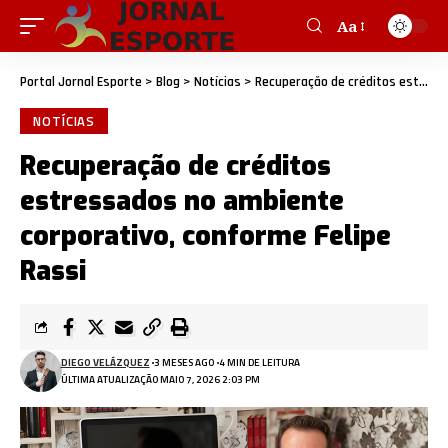
Aa
Portal Jornal Esporte
>
Blog
>
Notícias
>
Recuperação de créditos estressados no ambiente corporativo, conforme Felipe Rassi
NOTÍCIAS
Recuperação de créditos
estressados no ambiente
corporativo, conforme Felipe
Rassi
DIEGO VELÁZQUEZ
3 MESES AGO
4 MIN DE LEITURA
ÚLTIMA ATUALIZAÇÃO MAIO 7, 2026 2:03 PM