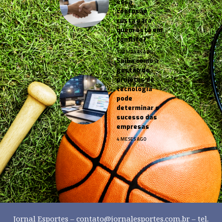
essa
confusão
custa para
quem está em
conflito?
3 SEMANAS AGO
Saiba como a
gestão de
projetos de
tecnologia
pode
determinar o
sucesso das
empresas
4 MESES AGO
Jornal Esportes –
contato@jornalesportes.com.br
– tel.