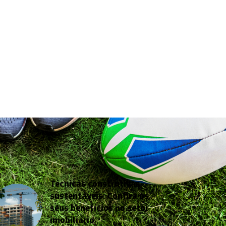
Técnicas construtivas
sustentáveis: Confira os
seus benefícios no setor
imobiliário