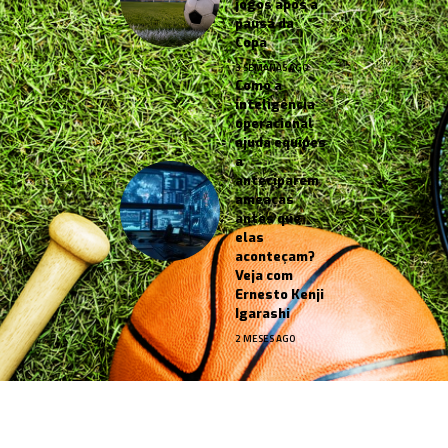
jogos após a
pausa da
Copa
3 SEMANAS AGO
Como a
inteligência
operacional
ajuda equipes
a
anteciparem
ameaças
antes que
elas
aconteçam?
Veja com
Ernesto Kenji
Igarashi
2 MESES AGO