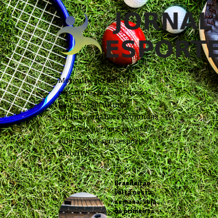
Mergulhe no universo
esportivo conosco! Nosso
blog traz as últimas
notícias, análises profundas
e tudo o que você precisa
saber sobre seus esportes
favoritos.
Brasileirão
volta nesta
semana: veja
os primeiros