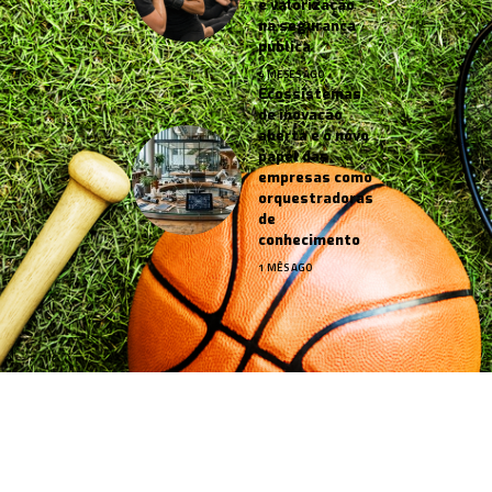
e valorização
na segurança
pública
4 MESES AGO
Ecossistemas
de inovação
aberta e o novo
papel das
empresas como
orquestradoras
de
conhecimento
1 MÊS AGO
Jornal Esportes –
contato@jornalesportes.com.br
– tel.
(11)91754-6532