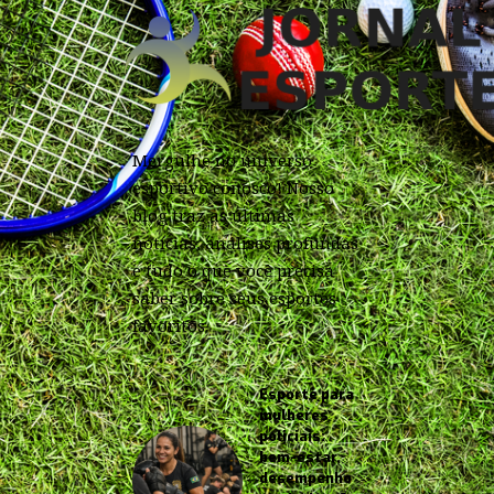
Mergulhe no universo
esportivo conosco! Nosso
blog traz as últimas
notícias, análises profundas
e tudo o que você precisa
saber sobre seus esportes
favoritos.
Esporte para
mulheres
policiais:
bem-estar,
desempenho