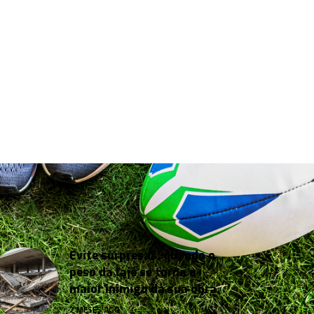
Evite surpresas: quando o
peso da laje se torna o
maior inimigo da sua obra
2 MESES AGO