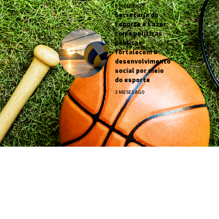
5 MESES AGO
Secretaria do
Esporte e Lazer:
como políticas
públicas
fortalecem o
desenvolvimento
social por meio
do esporte
3 MESES AGO
Jornal Esportes –
contato@jornalesportes.com.br
– tel.
(11)91754-6532
HOME
SOBRE NÓS
NOTÍCIAS
QUEM FAZ
CONTATO