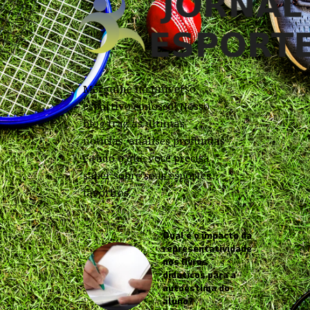
Mergulhe no universo
esportivo conosco! Nosso
blog traz as últimas
notícias, análises profundas
e tudo o que você precisa
saber sobre seus esportes
favoritos.
Qual é o impacto da
representatividade
nos livros
didáticos para a
autoestima do
aluno?