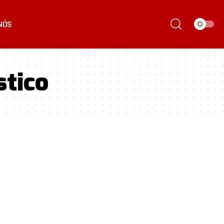
NÓS
stico