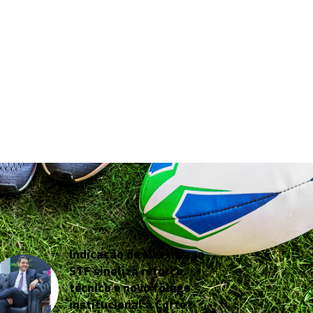
Indicação de Messias ao
STF sinaliza reforço
técnico e novo fôlego
institucional à Corte