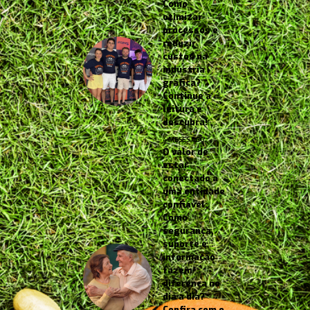
Como
otimizar
processos e
reduzir
custos na
indústria
gráfica?
Continue a
leitura e
descubra!
4 MESES AGO
O valor de
estar
conectado a
uma entidade
confiável:
Como
segurança,
suporte e
informação
fazem
diferença no
dia a dia?
Confira com o