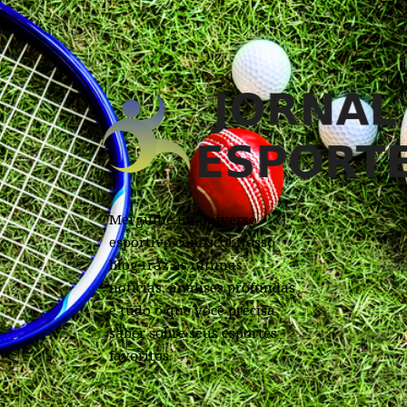
Mergulhe no universo
esportivo conosco! Nosso
blog traz as últimas
notícias, análises profundas
e tudo o que você precisa
saber sobre seus esportes
favoritos.