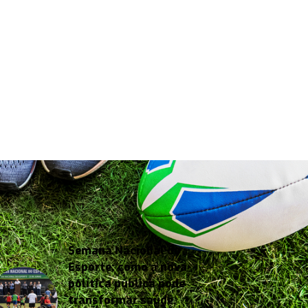
Semana Nacional do
Esporte: como a nova
política pública pode
transformar saúde,