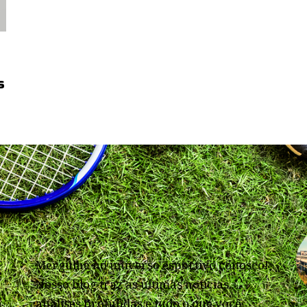
s
Mergulhe no universo esportivo conosco!
Nosso blog traz as últimas notícias,
análises profundas e tudo o que você