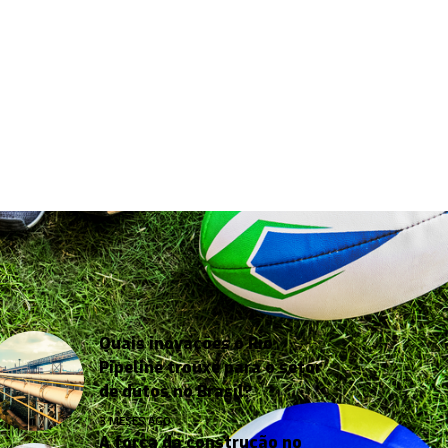
Quais inovações o Rio
Pipeline trouxe para o setor
de dutos no Brasil?
3 MESES AGO
A força da construção no