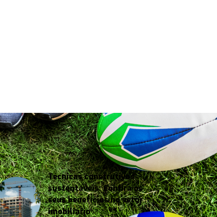
Técnicas construtivas
sustentáveis: Confira os
seus benefícios no setor
imobiliário