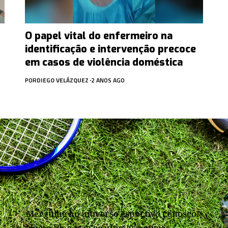
O papel vital do enfermeiro na
identificação e intervenção precoce
em casos de violência doméstica
POR
DIEGO VELÁZQUEZ
2 ANOS AGO
Mergulhe no universo esportivo conosco!
Nosso blog traz as últimas notícias,