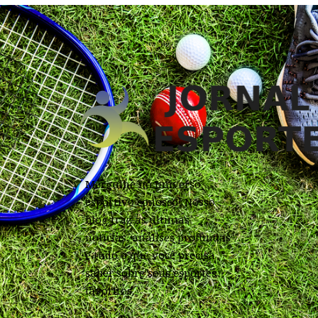
Mergulhe no universo
esportivo conosco! Nosso
blog traz as últimas
notícias, análises profundas
e tudo o que você precisa
saber sobre seus esportes
favoritos.