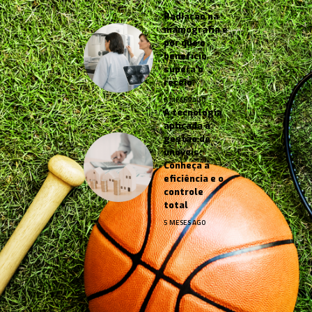
Radiação na
mamografia e
por que o
benefício
supera o
receio
6 MESES AGO
A tecnologia
aplicada à
gestão de
imóveis:
Conheça a
eficiência e o
controle
total
5 MESES AGO