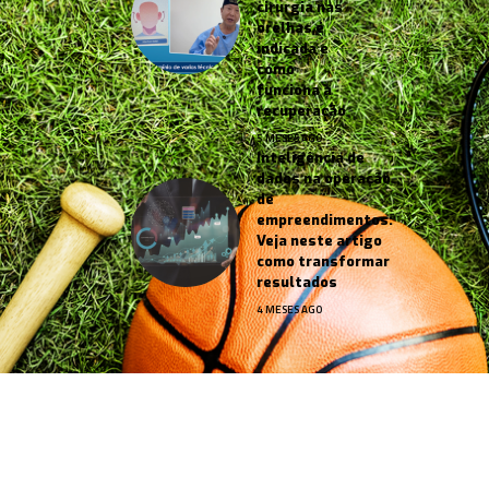
cirurgia nas
orelhas é
indicada e
como
funciona a
recuperação
5 MESES AGO
Inteligência de
dados na operação
de
empreendimentos:
Veja neste artigo
como transformar
resultados
4 MESES AGO
Jornal Esportes –
contato@jornalesportes.com.br
– tel.