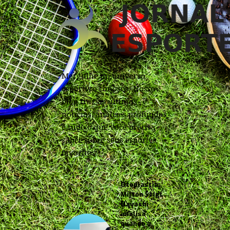
Mergulhe no universo
esportivo conosco! Nosso
blog traz as últimas
notícias, análises profundas
e tudo o que você precisa
saber sobre seus esportes
favoritos.
Otoplastia:
Milton Seigi
Hayashi
analisa
quando a