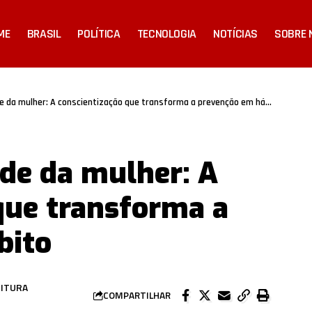
ME
BRASIL
POLÍTICA
TECNOLOGIA
NOTÍCIAS
SOBRE 
da mulher: A conscientização que transforma a prevenção em hábito
de da mulher: A
que transforma a
bito
EITURA
COMPARTILHAR