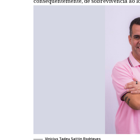
consequentemente, de sobrevivência ao l
Vinicius Tadeu Sattin Rodrigues