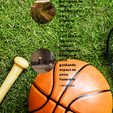
vantagens da
holding
familiar rural
para o
produtor
rural?
3 MESES AGO
Luto não é só
logística:
como o
acolhimento
emocional
está
ganhando
espaço no
setor
funerário
2 MESES AGO