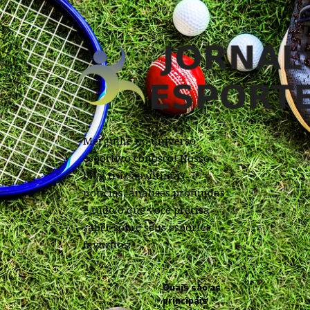
Mergulhe no universo
esportivo conosco! Nosso
blog traz as últimas
notícias, análises profundas
e tudo o que você precisa
saber sobre seus esportes
favoritos.
Quais são as
principais