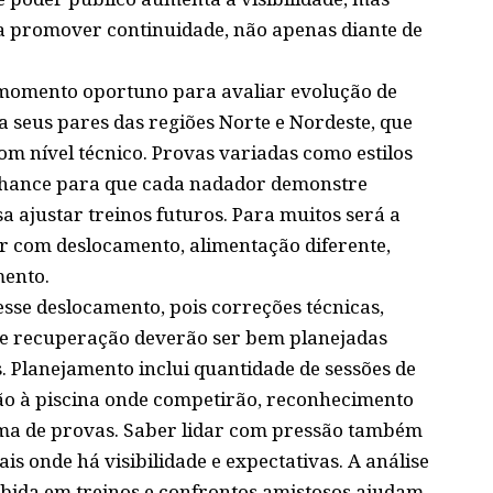
 promover continuidade, não apenas diante de
omento oportuno para avaliar evolução de
 seus pares das regiões Norte e Nordeste, que
 nível técnico. Provas variadas como estilos
 chance para que cada nadador demonstre
sa ajustar treinos futuros. Para muitos será a
ar com deslocamento, alimentação diferente,
mento.
esse deslocamento, pois correções técnicas,
a e recuperação deverão ser bem planejadas
s. Planejamento inclui quantidade de sessões de
ão à piscina onde competirão, reconhecimento
ama de provas. Saber lidar com pressão também
is onde há visibilidade e expectativas. A análise
bida em treinos e confrontos amistosos ajudam