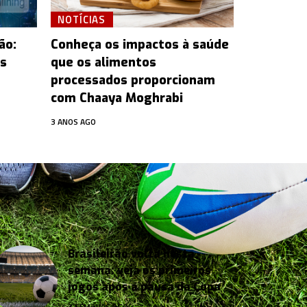
NOTÍCIAS
ão:
Conheça os impactos à saúde
os
que os alimentos
processados proporcionam
com Chaaya Moghrabi
3 ANOS AGO
Brasileirão volta nesta
semana: veja os primeiros
jogos após a pausa da Copa
3 SEMANAS AGO