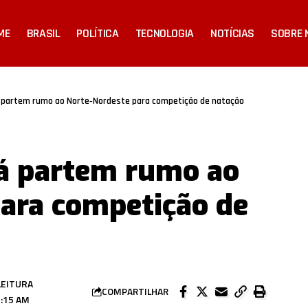
ME
BRASIL
POLÍTICA
TECNOLOGIA
NOTÍCIAS
SOBRE 
 partem rumo ao Norte‑Nordeste para competição de natação
á partem rumo ao
ara competição de
LEITURA
COMPARTILHAR
:15 AM