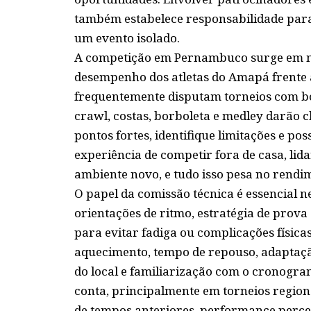
também estabelece responsabilidade para
um evento isolado.
A competição em Pernambuco surge em m
desempenho dos atletas do Amapá frente a
frequentemente disputam torneios com bom
crawl, costas, borboleta e medley darão
pontos fortes, identifique limitações e pos
experiência de competir fora de casa, lid
ambiente novo, e tudo isso pesa no rendi
O papel da comissão técnica é essencial n
orientações de ritmo, estratégia de prov
para evitar fadiga ou complicações física
aquecimento, tempo de repouso, adaptaç
do local e familiarização com o cronogr
conta, principalmente em torneios regiona
de tempos anteriores, performance perce