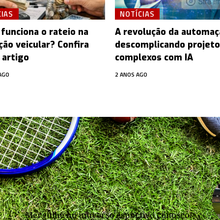
CIAS
NOTÍCIAS
funciona o rateio na
A revolução da automaç
ção veicular? Confira
descomplicando projet
 artigo
complexos com IA
AGO
2 ANOS AGO
Mergulhe no universo esportivo conosco!